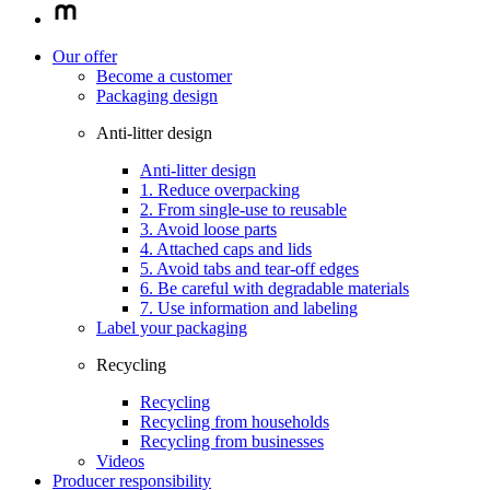
Our offer
Become a customer
Packaging design
Anti-litter design
Anti-litter design
1. Reduce overpacking
2. From single-use to reusable
3. Avoid loose parts
4. Attached caps and lids
5. Avoid tabs and tear-off edges
6. Be careful with degradable materials
7. Use information and labeling
Label your packaging
Recycling
Recycling
Recycling from households
Recycling from businesses
Videos
Producer responsibility