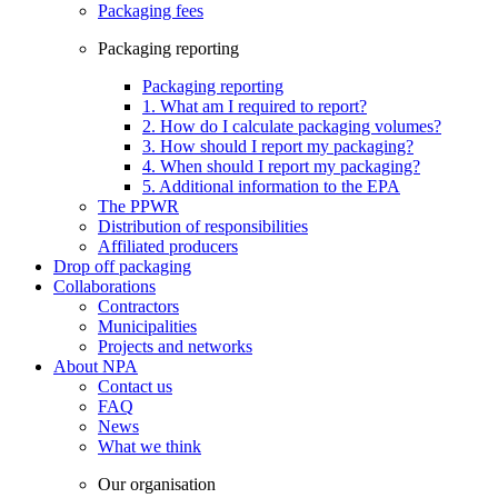
Packaging fees
Packaging reporting
Packaging reporting
1. What am I required to report?
2. How do I calculate packaging volumes?
3. How should I report my packaging?
4. When should I report my packaging?
5. Additional information to the EPA
The PPWR
Distribution of responsibilities
Affiliated producers
Drop off packaging
Collaborations
Contractors
Municipalities
Projects and networks
About NPA
Contact us
FAQ
News
What we think
Our organisation