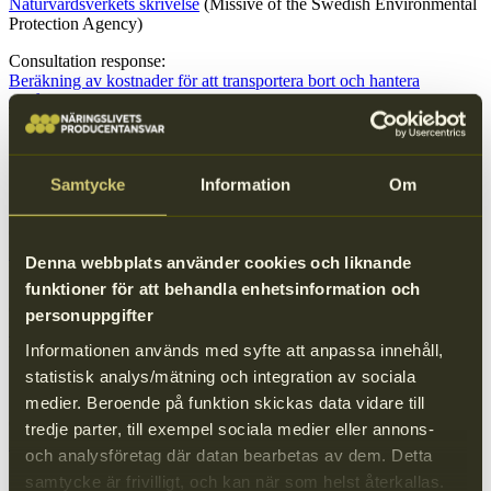
Naturvårdsverkets skrivelse
(Missive of the Swedish Environmental
Protection Agency)
Consultation response:
Beräkning av kostnader för att transportera bort och hantera
engångsplast som skräpar ned
(Calculating costs for transporting och
handling single-use plastic litter)
2024
Samtycke
Information
Om
2024-09-20
Consultation document:
Naturvårdsverkets föreskrifter
(The Swedish Environmental
Denna webbplats använder cookies och liknande
Protection Agency’s consultation on regulations)
funktioner för att behandla enhetsinformation och
Consultation response:
personuppgifter
Föreskrifter som fastställer produktavgiftens storlek
(Regulations
that determine the size of the product fee)
Informationen används med syfte att anpassa innehåll,
statistisk analys/mätning och integration av sociala
medier. Beroende på funktion skickas data vidare till
Consultation document:
tredje parter, till exempel sociala medier eller annons-
Framställan från Naturvårdsverket
(Petition for changes from The
och analysföretag där datan bearbetas av dem. Detta
Swedish Environmental Protection Agency)
samtycke är frivilligt, och kan när som helst återkallas.