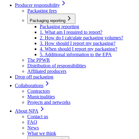
Producer responsibility
Packaging fees
Packaging reporting
Packaging reporting
1. What am I required to report?
2. How do I calculate packaging volumes?
3. How should I report my packaging?
4. When should I report my packaging?
5. Additional information to the EPA
The PPWR
Distribution of responsibilities
Affiliated producers
Drop off packaging
Collaborations
Contractors
Municipalities
Projects and networks
About NPA
Contact us
FAQ
News
What we think