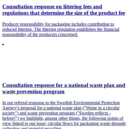
Consultation response on littering fees and
regulations that determine the size of the product fee
Producer responsibility for packaging includes contributing to
reduced littering. The littering regulation establishes the financial
responsibility of the producers concerned.
Consultation response for a national waste plan and
waste prevention program
In our referral response to the Swedish Environmental Protection
Agency's proposal for a national waste plan ("Waste in a circular
society") and waste prevention program ("Sweden reflects -
before!") we highlight, among other things, the following points of
view linked to our issue; circular flows for packaging waste through
collection and material recycling.