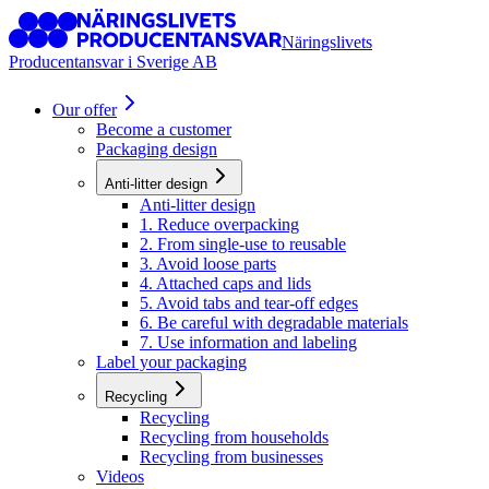
Näringslivets
Producentansvar i Sverige AB
Our offer
Become a customer
Packaging design
Anti-litter design
Anti-litter design
1. Reduce overpacking
2. From single-use to reusable
3. Avoid loose parts
4. Attached caps and lids
5. Avoid tabs and tear-off edges
6. Be careful with degradable materials
7. Use information and labeling
Label your packaging
Recycling
Recycling
Recycling from households
Recycling from businesses
Videos