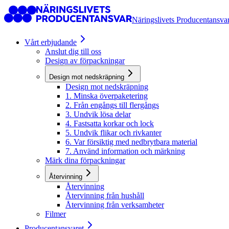
Näringslivets Producentansva
Vårt erbjudande
Anslut dig till oss
Design av förpackningar
Design mot nedskräpning
Design mot nedskräpning
1. Minska överpaketering
2. Från engångs till flergångs
3. Undvik lösa delar
4. Fastsatta korkar och lock
5. Undvik flikar och rivkanter
6. Var försiktig med nedbrytbara material
7. Använd information och märkning
Märk dina förpackningar
Återvinning
Återvinning
Återvinning från hushåll
Återvinning från verksamheter
Filmer
Producentansvaret