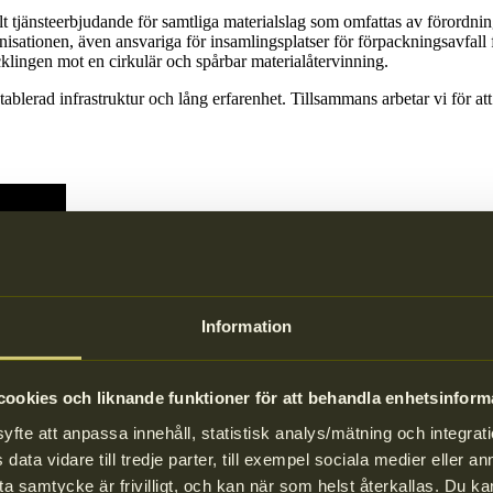
fullt tjänsteerbjudande för samtliga materialslag som omfattas av förord
nisationen, även ansvariga för insamlingsplatser för förpackningsavfal
cklingen mot en cirkulär och spårbar materialåtervinning.
lerad infrastruktur och lång erfarenhet. Tillsammans arbetar vi för att 
Information
ookies och liknande funktioner för att behandla enhetsinform
te att anpassa innehåll, statistisk analys/mätning och integrati
data vidare till tredje parter, till exempel sociala medier eller 
a samtycke är frivilligt, och kan när som helst återkallas. Du 