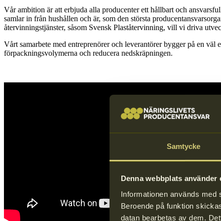
Vår ambition är att erbjuda alla producenter ett hållbart och ansvars
samlar in från hushållen och är, som den största producentansvarsorga
återvinningstjänster, såsom Svensk Plaståtervinning, vill vi driva utve
Vårt samarbete med entreprenörer och leverantörer bygger på en väl etab
förpackningsvolymerna och reducera nedskräpningen.
Samtycke
Denna webbplats använder c
Informationen används med syf
Beroende på funktion skickas 
datan bearbetas av dem. Dett