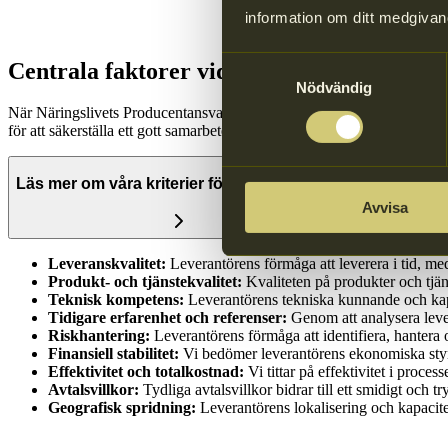
information om ditt medgivan
Samtyckesval
Centrala faktorer vid val av leverantör
Nödvändig
När Näringslivets Producentansvar väljer en samarbetspartner gör vi all
för att säkerställa ett gott samarbete och hög kvalitet på leverans.
Läs mer om våra kriterier för leverantörsval
Avvisa
Leveranskvalitet:
Leverantörens förmåga att leverera i tid, med 
Produkt- och tjänstekvalitet:
Kvaliteten på produkter och tjäns
Teknisk kompetens:
Leverantörens tekniska kunnande och kapac
Tidigare erfarenhet och referenser:
Genom att analysera levera
Riskhantering:
Leverantörens förmåga att identifiera, hantera
Finansiell stabilitet:
Vi bedömer leverantörens ekonomiska styrka 
Effektivitet och totalkostnad:
Vi tittar på effektivitet i proce
Avtalsvillkor:
Tydliga avtalsvillkor bidrar till ett smidigt och t
Geografisk spridning:
Leverantörens lokalisering och kapacitet 