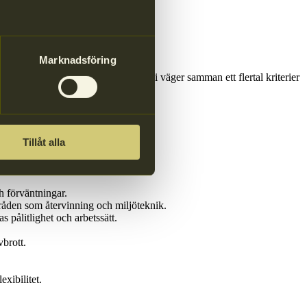
Marknadsföring
handlar inte bara om priset, utan vi väger samman ett flertal kriterier
Tillåt alla
h förväntningar.
råden som återvinning och miljöteknik.
s pålitlighet och arbetssätt.
vbrott.
exibilitet.