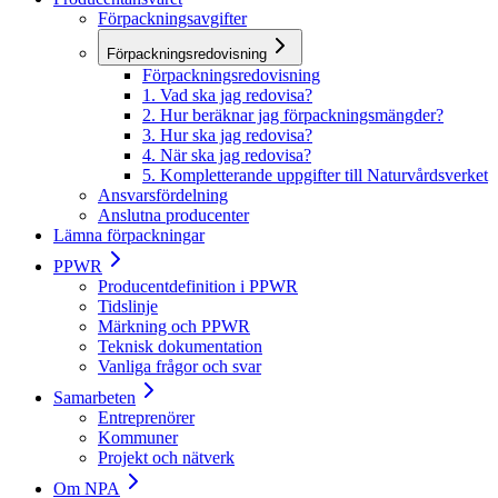
Förpackningsavgifter
Förpackningsredovisning
Förpackningsredovisning
1. Vad ska jag redovisa?
2. Hur beräknar jag förpackningsmängder?
3. Hur ska jag redovisa?
4. När ska jag redovisa?
5. Kompletterande uppgifter till Naturvårdsverket
Ansvarsfördelning
Anslutna producenter
Lämna förpackningar
PPWR
Producentdefinition i PPWR
Tidslinje
Märkning och PPWR
Teknisk dokumentation
Vanliga frågor och svar
Samarbeten
Entreprenörer
Kommuner
Projekt och nätverk
Om NPA