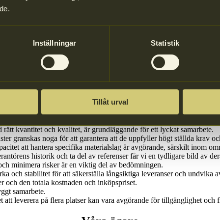
de.
Inställningar
Statistik
tid en samlad bedömning där vi tar flera olika aspekter i beaktande. Det 
Tillåt urval
rätt kvantitet och kvalitet, är grundläggande för ett lyckat samarbete.
ter granskas noga för att garantera att de uppfyller högt ställda krav oc
itet att hantera specifika materialslag är avgörande, särskilt inom om
ntörens historik och ta del av referenser får vi en tydligare bild av dera
 och minimera risker är en viktig del av bedömningen.
och stabilitet för att säkerställa långsiktiga leveranser och undvika a
sser och den totala kostnaden och inköpspriset.
ryggt samarbete.
att leverera på flera platser kan vara avgörande för tillgänglighet och fl