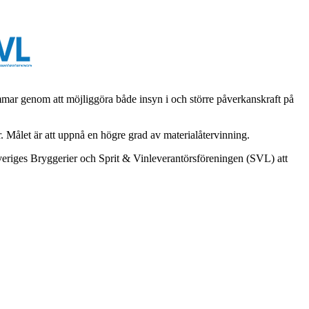
mmar genom att möjliggöra både insyn i och större påverkanskraft
på
r. Målet är
att uppnå en högre grad av materialåtervinning.
riges Bryggerier och Sprit & Vinleverantörsföreningen (SVL) a
tt