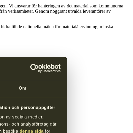
ningen. Vi ansvarar för hanteringen av det material som kommunerna
l från verksamheter. Genom noggrant utvalda leverantörer av
bidra till de nationella målen för materialåtervinning, minska
Om
ation och personuppgifter
on av sociala medier.
annons- och analysföretag där
kan besöka
denna sida
för