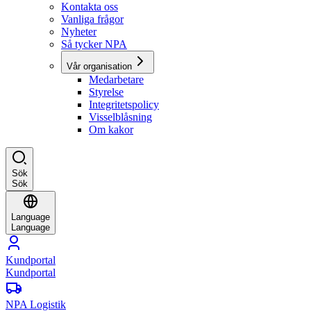
Kontakta oss
Vanliga frågor
Nyheter
Så tycker NPA
Vår organisation
Medarbetare
Styrelse
Integritetspolicy
Visselblåsning
Om kakor
Sök
Sök
Language
Language
Kundportal
Kundportal
NPA Logistik