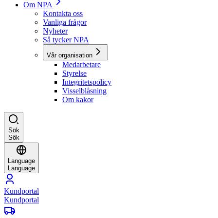
Om NPA
Kontakta oss
Vanliga frågor
Nyheter
Så tycker NPA
Vår organisation
Medarbetare
Styrelse
Integritetspolicy
Visselblåsning
Om kakor
Sök
Sök
Language
Language
Kundportal
Kundportal