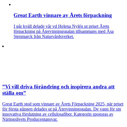
Great Earth vinnare av Årets förpackning
I går kväll delade vår vd Helena Nylén ut priset Årets
förpackning på Återvinningsgalan tillsammans med Åsa
Stenmarck från Naturvårdsverket.
”Vi vill driva förändring och inspirera andra att
ställa om”
Great Earth stod som vinnare av Årets Förpackning 2025, när priset
för första gången delades ut på Återvinningsgalan. De vann för sin
innovativa förslutning av cellulosafiber. Kategorin sponsras av
Näringslivets Producentansvar.