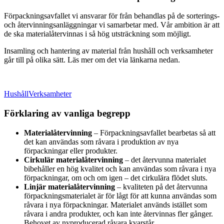
Förpackningsavfallet vi ansvarar för från behandlas på de sorterings-
och återvinningsanläggningar vi samarbetar med. Vår ambition är att
de ska materialåtervinnas i så hög utsträckning som möjligt.
Insamling och hantering av material från hushåll och verksamheter
går till på olika sätt. Läs mer om det via länkarna nedan.
Hushåll
Verksamheter
Förklaring av vanliga begrepp
Materialåtervinning
– Förpackningsavfallet bearbetas så att
det kan användas som råvara i produktion av nya
förpackningar eller produkter.
Cirkulär materialåtervinning
– det återvunna materialet
bibehåller en hög kvalitet och kan användas som råvara i nya
förpackningar, om och om igen – det cirkulära flödet sluts.
Linjär materialåtervinning
– kvaliteten på det återvunna
förpackningsmaterialet är för lågt för att kunna användas som
råvara i nya förpackningar. Materialet används istället som
råvara i andra produkter, och kan inte återvinnas fler gånger.
Behovet av nyproducerad råvara kvarstår.