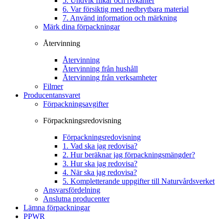
5. Undvik flikar och rivkanter
6. Var försiktig med nedbrytbara material
7. Använd information och märkning
Märk dina förpackningar
Återvinning
Återvinning
Återvinning från hushåll
Återvinning från verksamheter
Filmer
Producentansvaret
Förpackningsavgifter
Förpackningsredovisning
Förpackningsredovisning
1. Vad ska jag redovisa?
2. Hur beräknar jag förpackningsmängder?
3. Hur ska jag redovisa?
4. När ska jag redovisa?
5. Kompletterande uppgifter till Naturvårdsverket
Ansvarsfördelning
Anslutna producenter
Lämna förpackningar
PPWR