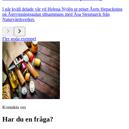
I går kväll delade vår vd Helena Nylén ut priset Årets förpackning
på Återvinningsgalan tillsammans med Åsa Stenmarck från
Naturvårdsverket.
Fler goda exempel
Kontakta oss
Har du en fråga?