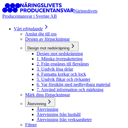
Näringslivets
Producentansvar i Sverige AB
Vårt erbjudande
Anslut dig till oss
Design av förpackningar
Design mot nedskräpning
Design mot nedskräpning
1. Minska överpaketering
2. Från engångs till flergångs
3. Undvik lösa delar
4. Fastsatta korkar och lock
5. Undvik flikar och rivkanter
6. Var försiktig med nedbrytbara material
7. Använd information och märkning
Märk dina förpackningar
Återvinning
Återvinning
Återvinning från hushåll
Återvinning från verksamheter
Filmer