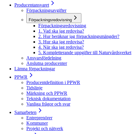
Producentansvaret
Förpackningsavgifter
Förpackningsredovisning
Förpackningsredovisning
1. Vad ska jag redovisa?
2. Hur beräknar jag förpackningsmängder?
3. Hur ska jag redovisa?
4. När ska jag redovisa?
5. Kompletterande uppgifter till Naturvårdsverket
Ansvarsfördelning
Anslutna producenter
Lämna förpackningar
PPWR
Producentdefinition i PPWR
Tidslinje
Märkning och PPWR
Teknisk dokumentation
Vanliga frågor och svar
Samarbeten
Entreprenörer
Kommuner
Projekt och nätverk