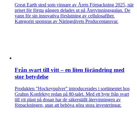
Great Earth stod som vinnare av Årets Förpackning 2025, när
priset för första gången delades ut på Återvinningsgalan. De
vann för sin innovativa förslutning av cellulosafiber.
Kategorin sponsras av Näringslivets Producentansvar.
Från svart till vitt – en liten förändring med
stor betydelse
Produkten ”Hockeypulver” introducerades i sortimentet hos
Grahns Konfektyr redan på 80-talet. Med ett byte från svart
till vit plast på dosan har de säkerställt återvinningen av
förpackningen, utan att behöva göra stora investeringar.