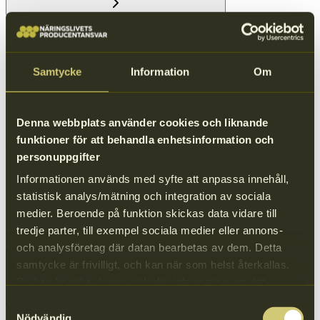
De insamlade förpackningarna behöver hålla en viss kvalitet för att
de ska gå att materialåtervinna till en god kvalitet. Möjligheterna
försämras om materialet till exempel är förorenat, har börjat mögla
Samtycke
Information
Om
eller är allt för uppblandat med annat avfall.
Kapacitet och teknologi på anläggningar
Denna webbplats använder cookies och liknande
funktioner för att behandla enhetsinformation och
personuppgifter
Både sorterings- och återvinningsanläggningar har olika kapacitet
Informationen används med syfte att anpassa innehåll,
och olika tekniska förutsättningar för att behandla och återvinna de
förpackningar som samlas in. För att undvika onödiga transporter
statistisk analys/mätning och integration av sociala
strävar vi efter att använda anläggningar i Sverige för sortering och
medier. Beroende på funktion skickas data vidare till
återvinning, men då det inte alltid är möjligt, samarbetar vi även med
tredje parter, till exempel sociala medier eller annons-
aktörer i norra Europa.
och analysföretag där datan bearbetas av dem. Detta
samtycke är frivilligt, och kan när som helst återkallas.
Efterfrågan på återvunnen råvara
Du kan besöka
denna sida
för information om ditt
medgivande.
Samtyckesval
Nödvändig