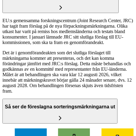
EU:s gemensamma forskningscentrum (Joint Research Center, JRC)
har tagit fram förslag på de nya förpackningsmärkningarna. Olika
utkast har varit på remiss hos medlemsländerna och testats bland
konsumenter. I januari lämnade JRC sitt slutliga förslag till EU-
kommissionen, som ska ta fram en genomförandeakt.
Det är i genomförandeakten som det slutliga förslaget till
märkningarna kommer att presenteras, och det kan komma
förändringar jämfört med JRC:s förslag. Detta måste behandlas och
godkännas av en kommitté med representanter från EU-länderna.
Målet är att behandlingen ska vara klar 12 augusti 2026, vilket
innebär att märkningskravet börjar gälla 24 månader senare, dvs. 12
augusti 2028. Om behandlingen försenas skjuts även tidsfristen
fram.
Så ser de föreslagna sorteringsmärkningarna ut