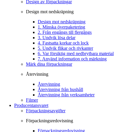
Design av förpackningar
Design mot nedskräpning
Design mot nedskräpning
1. Minska överpaketering
2. Från engångs till flergångs
3. Undvik lösa delar
4. Fastsatta korkar och lock
5. Undvik flikar och rivkanter
6. Var försiktig med nedbrytbara material
7. Använd information och märkning
Märk dina förpackningar
Återvinning
Återvinning
Återvinning från hushåll
Återvinning från verksamheter
Filmer
Producentansvaret
Förpackningsavgifter
Förpackningsredovisning
Förpackningsredovisning