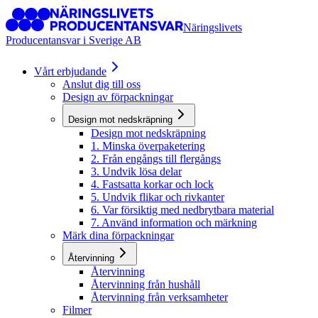
Näringslivets
Producentansvar i Sverige AB
Vårt erbjudande
Anslut dig till oss
Design av förpackningar
Design mot nedskräpning
Design mot nedskräpning
1. Minska överpaketering
2. Från engångs till flergångs
3. Undvik lösa delar
4. Fastsatta korkar och lock
5. Undvik flikar och rivkanter
6. Var försiktig med nedbrytbara material
7. Använd information och märkning
Märk dina förpackningar
Återvinning
Återvinning
Återvinning från hushåll
Återvinning från verksamheter
Filmer