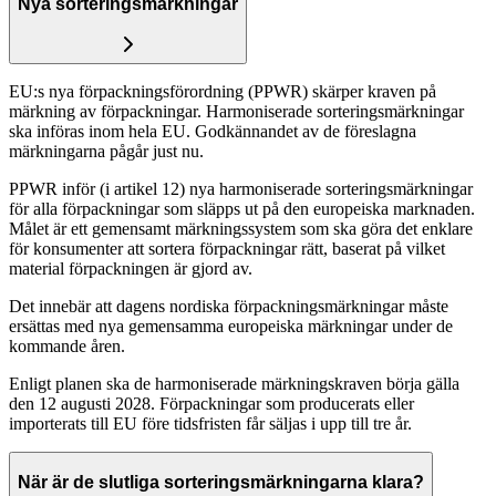
Nya sorteringsmärkningar
EU:s nya förpackningsförordning (PPWR) skärper kraven på
märkning av förpackningar. Harmoniserade sorteringsmärkningar
ska införas inom hela EU. Godkännandet av de föreslagna
märkningarna pågår just nu.
PPWR inför (i artikel 12) nya harmoniserade sorteringsmärkningar
för alla förpackningar som släpps ut på den europeiska marknaden.
Målet är ett gemensamt märkningssystem som ska göra det enklare
för konsumenter att sortera förpackningar rätt, baserat på vilket
material förpackningen är gjord av.
Det innebär att dagens nordiska förpackningsmärkningar måste
ersättas med nya gemensamma europeiska märkningar under de
kommande åren.
Enligt planen ska de harmoniserade märkningskraven börja gälla
den 12 augusti 2028. Förpackningar som producerats eller
importerats till EU före tidsfristen får säljas i upp till tre år.
När är de slutliga sorteringsmärkningarna klara?