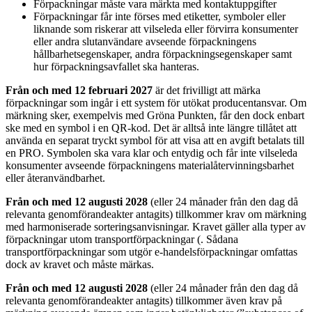
Förpackningar måste vara märkta med kontaktuppgifter
Förpackningar får inte förses med etiketter, symboler eller
liknande som riskerar att vilseleda eller förvirra konsumenter
eller andra slutanvändare avseende förpackningens
hållbarhetsegenskaper, andra förpackningsegenskaper samt
hur förpackningsavfallet ska hanteras.
Från och med 12 februari 2027
är det frivilligt att märka
förpackningar som ingår i ett system för utökat producentansvar. Om
märkning sker, exempelvis med Gröna Punkten, får den dock enbart
ske med en symbol i en QR-kod. Det är alltså inte längre tillåtet att
använda en separat tryckt symbol för att visa att en avgift betalats till
en PRO. Symbolen ska vara klar och entydig och får inte vilseleda
konsumenter avseende förpackningens materialåtervinningsbarhet
eller återanvändbarhet.
Från och med 12 augusti 2028
(eller 24 månader från den dag då
relevanta genomförandeakter antagits) tillkommer krav om märkning
med harmoniserade sorteringsanvisningar. Kravet gäller alla typer av
förpackningar utom transportförpackningar (. Sådana
transportförpackningar som utgör e-handelsförpackningar omfattas
dock av kravet och måste märkas.
Från och med 12 augusti 2028
(eller 24 månader från den dag då
relevanta genomförandeakter antagits) tillkommer även krav på