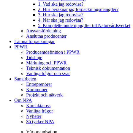
1. Vad ska jag redovisa?
2. Hur beräknar jag förpackningsmängder?
3. Hur ska jag redovisa?
4. När ska jag redovisa?
5. Kompletterande uppgifter till Naturvårdsverket
Ansvarsfördelning
Anslutna producenter
Lämna förpackningar
PPWR
Producentdefinition i PPWR
Tidslinje
Märkning och PPWR
Teknisk dokumentation
Vanliga frågor och svar
Samarbeten
Entreprenörer
Kommuner
Projekt och nätverk
Om NPA
Kontakta oss
Vanliga frågor
Nyheter
Så tycker NPA
Vår organisation