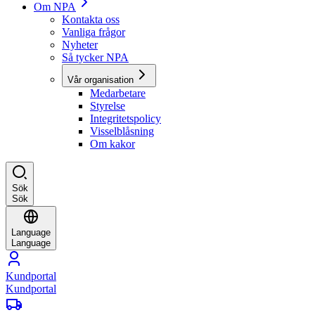
Om NPA
Kontakta oss
Vanliga frågor
Nyheter
Så tycker NPA
Vår organisation
Medarbetare
Styrelse
Integritetspolicy
Visselblåsning
Om kakor
Sök
Sök
Language
Language
Kundportal
Kundportal