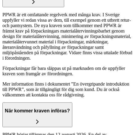
PPWR är ett omfattande regelverk med många krav. I Sverige
uppfyller vi redan vissa av dem, till exempel genom ett utbrett retur-
och pantsystem. De nya kraven som tillkommer med PPWR är
främst krav på förpackningars materialåtervinningsbarhet genom
design för materialåtervinning, minimering av förpackningsmaterial,
materialåtervunnet material i förpackningar, märkningar,
återanvändning och påfyllning av förpackningar samt
miljöpåståenden på förpackningar. Vidare finns vissa uttalade förbud
i förordningen.
Förpackningar får bara släppas ut på marknaden om de uppfyller
kraven som framgår av förordningen.
Mer information finns i dokumentet ”En övergripande introduktion
till PPWR”, som är tillgängligt för dig som kund. Du är också
välkommen att kontakta oss för rådgivning.
När kommer kraven införas?
PPWR börjar tillämpas den 12 augusti 2026. En del av