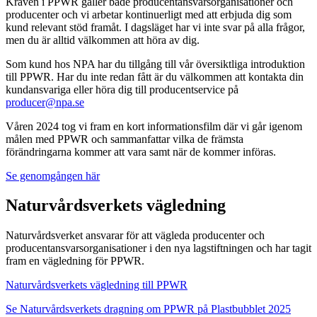
Kraven i PPWR gäller både producentansvarsorganisationer och
producenter och vi arbetar kontinuerligt med att erbjuda dig som
kund relevant stöd framåt. I dagsläget har vi inte svar på alla frågor,
men du är alltid välkommen att höra av dig.
Som kund hos NPA har du tillgång till vår översiktliga introduktion
till PPWR. Har du inte redan fått är du välkommen att kontakta din
kundansvariga eller höra dig till producentservice på
producer@npa.se
Våren 2024 tog vi fram en kort informationsfilm där vi går igenom
målen med PPWR och sammanfattar vilka de främsta
förändringarna kommer att vara samt när de kommer införas.
Se genomgången här
Naturvårdsverkets vägledning
Naturvårdsverket ansvarar för att vägleda producenter och
producentansvarsorganisationer i den nya lagstiftningen och har tagit
fram en vägledning för PPWR.
Naturvårdsverkets vägledning till PPWR
Se Naturvårdsverkets dragning om PPWR på Plastbubblet 2025