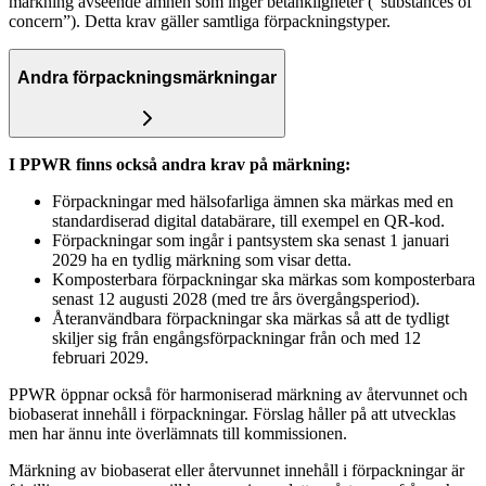
märkning avseende ämnen som inger betänkligheter (”substances of
concern”). Detta krav gäller samtliga förpackningstyper.
Andra förpackningsmärkningar
I PPWR finns också andra krav på märkning:
Förpackningar med hälsofarliga ämnen ska märkas med en
standardiserad digital databärare, till exempel en QR-kod.
Förpackningar som ingår i pantsystem ska senast 1 januari
2029 ha en tydlig märkning som visar detta.
Komposterbara förpackningar ska märkas som komposterbara
senast 12 augusti 2028 (med tre års övergångsperiod).
Återanvändbara förpackningar ska märkas så att de tydligt
skiljer sig från engångsförpackningar från och med 12
februari 2029.
PPWR öppnar också för harmoniserad märkning av återvunnet och
biobaserat innehåll i förpackningar. Förslag håller på att utvecklas
men har ännu inte överlämnats till kommissionen.
Märkning av biobaserat eller återvunnet innehåll i förpackningar är