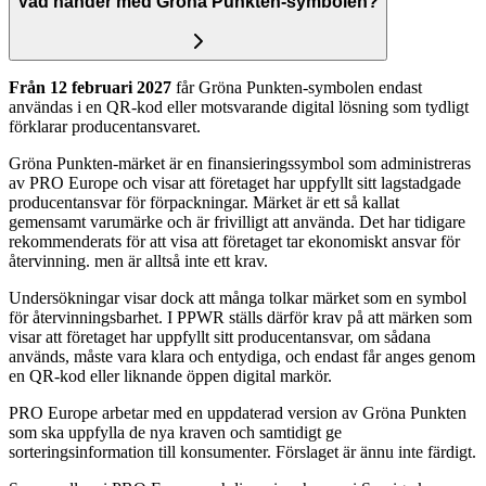
Vad händer med Gröna Punkten-symbolen?
Från 12 februari 2027
får Gröna Punkten-symbolen endast
användas i en QR-kod eller motsvarande digital lösning som tydligt
förklarar producentansvaret.
Gröna Punkten-märket är en finansieringssymbol som administreras
av PRO Europe och visar att företaget har uppfyllt sitt lagstadgade
producentansvar för förpackningar. Märket är ett så kallat
gemensamt varumärke och är frivilligt att använda. Det har tidigare
rekommenderats för att visa att företaget tar ekonomiskt ansvar för
återvinning. men är alltså inte ett krav.
Undersökningar visar dock att många tolkar märket som en symbol
för återvinningsbarhet. I PPWR ställs därför krav på att märken som
visar att företaget har uppfyllt sitt producentansvar, om sådana
används, måste vara klara och entydiga, och endast får anges genom
en QR-kod eller liknande öppen digital markör.
PRO Europe arbetar med en uppdaterad version av Gröna Punkten
som ska uppfylla de nya kraven och samtidigt ge
sorteringsinformation till konsumenter. Förslaget är ännu inte färdigt.