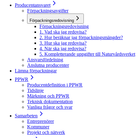
Producentansvaret
Förpackningsavgifter
Förpackningsredovisning
Förpackningsredovisning
1. Vad ska jag redovisa?
2. Hur beräknar jag förpackningsmängder?
3. Hur ska jag redovisa?
4. När ska jag redovisa?
5. Kompletterande uppgifter till Naturvårdsverket
Ansvarsfördelning
Anslutna producenter
Lämna förpackningar
PPWR
Producentdefinition i PPWR
Tidslinje
Märkning och PPWR
Teknisk dokumentation
Vanliga frågor och svar
Samarbeten
Entreprenörer
Kommuner
Projekt och nätverk