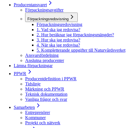
Producentansvaret
Förpackningsavgifter
Förpackningsredovisning
Förpackningsredovisning
1. Vad ska jag redovisa?
2. Hur beräknar jag förpackningsmängder?
3. Hur ska jag redovisa?
4. När ska jag redovisa?
5. Kompletterande uppgifter till Naturvårdsverket
Ansvarsfördelning
Anslutna producenter
Lämna förpackningar
PPWR
Producentdefinition i PPWR
Tidslinje
Märkning och PPWR
Teknisk dokumentation
Vanliga frågor och svar
Samarbeten
Entreprenörer
Kommuner
Projekt och nätverk