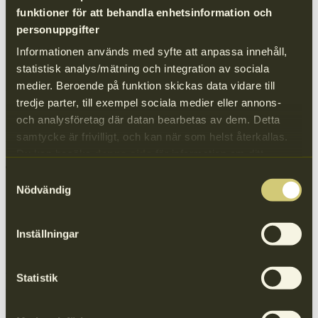
Provtagning enligt en väl utarbetad rutin.
funktioner för att behandla enhetsinformation och
Sortering av varje materialslag på ett avfallslaboratorium som
personuppgifter
skiljer på förpackningar, övrigt material av aktuellt
materialslag samt avfall.
Informationen används med syfte att anpassa innehåll,
Årlig slutrapport med en sammanställning av analysen.
statistisk analys/mätning och integration av sociala
NPA gör inga plockanalyser på enskilda områden, kommuner eller
medier. Beroende på funktion skickas data vidare till
län. Resultaten presentas på nationell nivå och kan därför skilja sig
tredje parter, till exempel sociala medier eller annons-
från enskilda analyser, som till exempel genomförs av kommuner.
och analysföretag där datan bearbetas av dem. Detta
Fler inlägg
samtycke är frivilligt, och kan när som helst återkallas.
Du kan besöka
denna sida
för information om ditt
medgivande.
Samtyckesval
Nödvändig
Inställningar
Hej Anders Svensson, ny styrelseordförande för
Statistik
NPA
Anders Svensson är ny styrelseordförande och kommer in med lång