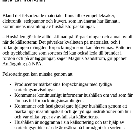
material återvinns.
Bland det felsorterade materialet finns till exempel leksaker,
elektronik, stekpannor och kuvert, som invånarna har lämnat i
kommunens insamling av hushållsförpackningar.
– Hushållen gör inte alltid skillnad på förpackningar och annat avfall
när de källsorterar. Det påverkar kvaliteten på materialet, och i
förlängningen mängden förpackningar som kan återvinnas. Batterier
och tryckbehållare som sorteras fel kan också leda till bränder i
fordon och på anläggningar, säger Magnus Sandström, gruppchef
Anläggning på NPA.
Felsorteringen kan minska genom att:
Producenter märker sina förpackningar med tydliga
sorteringsanvisningar.
Kommuner kontinuerligt informerar hushållen om vad som får
lämnas till förpackningsinsamlingen.
Kommuner och fastighetsägare hjälper hushållen genom att
märka upp insamlingskärl och ge tydliga instruktioner om hur
och var olika typer av avfall ska källsorteras.
Hushållen är noggranna i sin källsortering och tar hjälp av
sorteringsguider när de är osäkra på hur något ska sorteras.