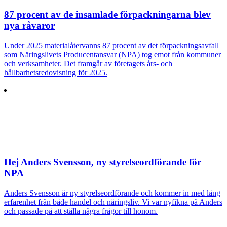
87 procent av de insamlade förpackningarna blev
nya råvaror
Under 2025 materialåtervanns 87 procent av det förpackningsavfall
som Näringslivets Producentansvar (NPA) tog emot från kommuner
och verksamheter. Det framgår av företagets års- och
hållbarhetsredovisning för 2025.
Hej Anders Svensson, ny styrelseordförande för
NPA
Anders Svensson är ny styrelseordförande och kommer in med lång
erfarenhet från både handel och näringsliv. Vi var nyfikna på Anders
och passade på att ställa några frågor till honom.