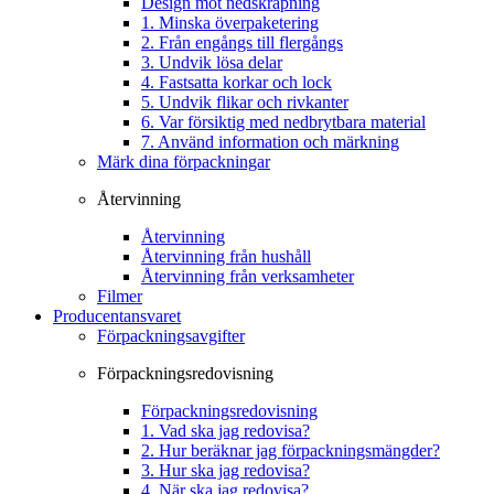
Design mot nedskräpning
1. Minska överpaketering
2. Från engångs till flergångs
3. Undvik lösa delar
4. Fastsatta korkar och lock
5. Undvik flikar och rivkanter
6. Var försiktig med nedbrytbara material
7. Använd information och märkning
Märk dina förpackningar
Återvinning
Återvinning
Återvinning från hushåll
Återvinning från verksamheter
Filmer
Producentansvaret
Förpackningsavgifter
Förpackningsredovisning
Förpackningsredovisning
1. Vad ska jag redovisa?
2. Hur beräknar jag förpackningsmängder?
3. Hur ska jag redovisa?
4. När ska jag redovisa?