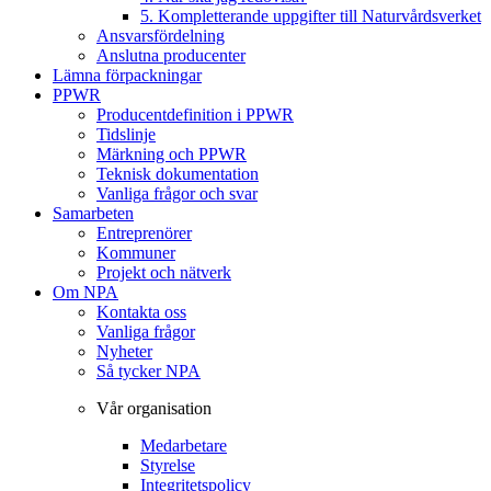
5. Kompletterande uppgifter till Naturvårdsverket
Ansvarsfördelning
Anslutna producenter
Lämna förpackningar
PPWR
Producentdefinition i PPWR
Tidslinje
Märkning och PPWR
Teknisk dokumentation
Vanliga frågor och svar
Samarbeten
Entreprenörer
Kommuner
Projekt och nätverk
Om NPA
Kontakta oss
Vanliga frågor
Nyheter
Så tycker NPA
Vår organisation
Medarbetare
Styrelse
Integritetspolicy