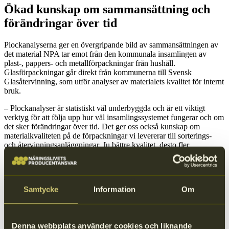
Ökad kunskap om sammansättning och
förändringar över tid
Plockanalyserna ger en övergripande bild av sammansättningen av
det material NPA tar emot från den kommunala insamlingen av
plast-, pappers- och metallförpackningar från hushåll.
Glasförpackningar går direkt från kommunerna till Svensk
Glasåtervinning, som utför analyser av materialets kvalitet för internt
bruk.
– Plockanalyser är statistiskt väl underbyggda och är ett viktigt
verktyg för att följa upp hur väl insamlingssystemet fungerar och om
det sker förändringar över tid. Det ger oss också kunskap om
materialkvaliteten på de förpackningar vi levererar till sorterings-
och återvinningsanläggningar. Ju bättre kvalitet, desto fler
förpackningar kan återvinnas, säger Magnus Sandström.
Analyser i flera steg
Samtycke
Information
Om
Analyserna görs av en extern part och sker i flera steg:
Provinsamling på samtliga mottagningsanläggningar i
Sverige.
Denna webbplats använder cookies och liknande