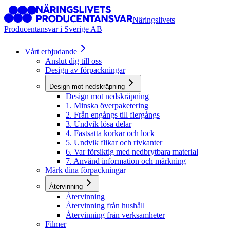
Näringslivets
Producentansvar i Sverige AB
Vårt erbjudande
Anslut dig till oss
Design av förpackningar
Design mot nedskräpning
Design mot nedskräpning
1. Minska överpaketering
2. Från engångs till flergångs
3. Undvik lösa delar
4. Fastsatta korkar och lock
5. Undvik flikar och rivkanter
6. Var försiktig med nedbrytbara material
7. Använd information och märkning
Märk dina förpackningar
Återvinning
Återvinning
Återvinning från hushåll
Återvinning från verksamheter
Filmer