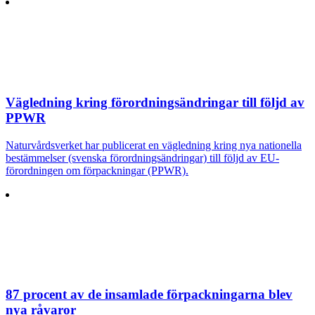
Vägledning kring förordningsändringar till följd av
PPWR
Naturvårdsverket har publicerat en vägledning kring nya nationella
bestämmelser (svenska förordningsändringar) till följd av EU-
förordningen om förpackningar (PPWR).
87 procent av de insamlade förpackningarna blev
nya råvaror