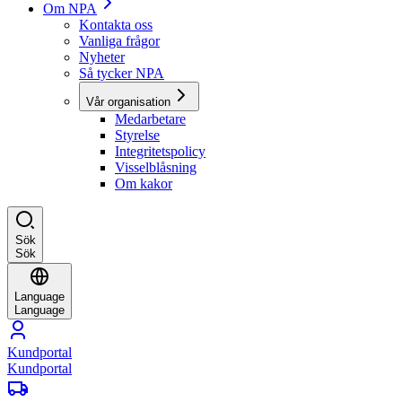
Om NPA
Kontakta oss
Vanliga frågor
Nyheter
Så tycker NPA
Vår organisation
Medarbetare
Styrelse
Integritetspolicy
Visselblåsning
Om kakor
Sök
Sök
Language
Language
Kundportal
Kundportal