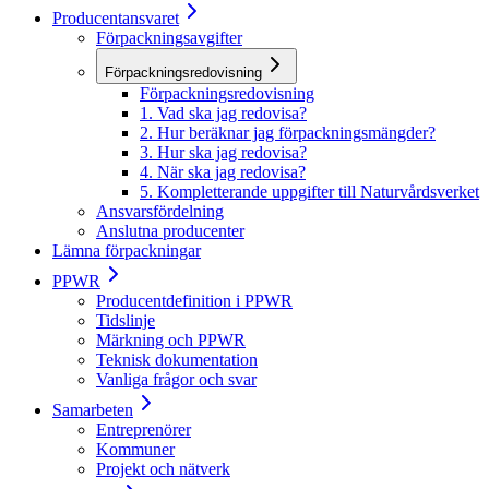
Producentansvaret
Förpackningsavgifter
Förpackningsredovisning
Förpackningsredovisning
1. Vad ska jag redovisa?
2. Hur beräknar jag förpackningsmängder?
3. Hur ska jag redovisa?
4. När ska jag redovisa?
5. Kompletterande uppgifter till Naturvårdsverket
Ansvarsfördelning
Anslutna producenter
Lämna förpackningar
PPWR
Producentdefinition i PPWR
Tidslinje
Märkning och PPWR
Teknisk dokumentation
Vanliga frågor och svar
Samarbeten
Entreprenörer
Kommuner
Projekt och nätverk