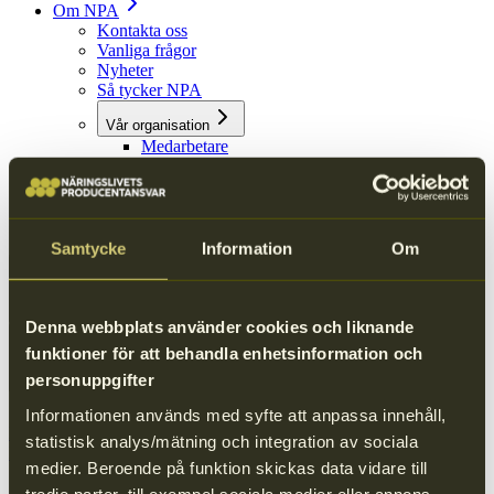
Om NPA
Kontakta oss
Vanliga frågor
Nyheter
Så tycker NPA
Vår organisation
Medarbetare
Styrelse
Integritetspolicy
Visselblåsning
Om kakor
Samtycke
Information
Om
Sök
Sök
Denna webbplats använder cookies och liknande
funktioner för att behandla enhetsinformation och
Language
personuppgifter
Language
Informationen används med syfte att anpassa innehåll,
Kundportal
statistisk analys/mätning och integration av sociala
Kundportal
medier. Beroende på funktion skickas data vidare till
tredje parter, till exempel sociala medier eller annons-