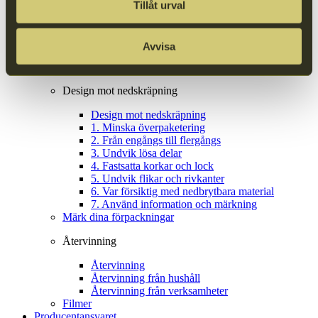
Tillåt urval
Vårt erbjudande
Avvisa
Anslut dig till oss
Design av förpackningar
Design mot nedskräpning
Design mot nedskräpning
1. Minska överpaketering
2. Från engångs till flergångs
3. Undvik lösa delar
4. Fastsatta korkar och lock
5. Undvik flikar och rivkanter
6. Var försiktig med nedbrytbara material
7. Använd information och märkning
Märk dina förpackningar
Återvinning
Återvinning
Återvinning från hushåll
Återvinning från verksamheter
Filmer
Producentansvaret