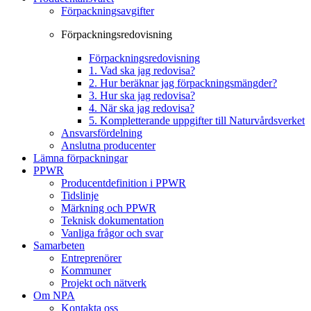
Förpackningsavgifter
Förpackningsredovisning
Förpackningsredovisning
1. Vad ska jag redovisa?
2. Hur beräknar jag förpackningsmängder?
3. Hur ska jag redovisa?
4. När ska jag redovisa?
5. Kompletterande uppgifter till Naturvårdsverket
Ansvarsfördelning
Anslutna producenter
Lämna förpackningar
PPWR
Producentdefinition i PPWR
Tidslinje
Märkning och PPWR
Teknisk dokumentation
Vanliga frågor och svar
Samarbeten
Entreprenörer
Kommuner
Projekt och nätverk
Om NPA
Kontakta oss