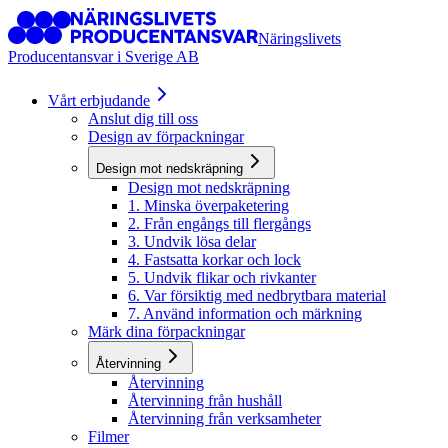
Näringslivets
Producentansvar i Sverige AB
Vårt erbjudande
Anslut dig till oss
Design av förpackningar
Design mot nedskräpning
Design mot nedskräpning
1. Minska överpaketering
2. Från engångs till flergångs
3. Undvik lösa delar
4. Fastsatta korkar och lock
5. Undvik flikar och rivkanter
6. Var försiktig med nedbrytbara material
7. Använd information och märkning
Märk dina förpackningar
Återvinning
Återvinning
Återvinning från hushåll
Återvinning från verksamheter
Filmer