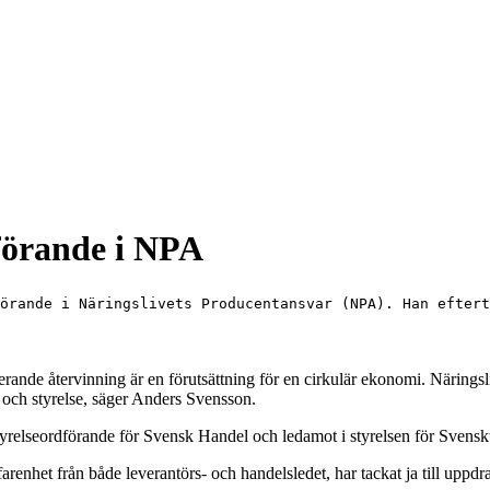
förande i NPA
örande i Näringslivets Producentansvar (NPA). Han eftert
gerande återvinning är en förutsättning för en cirkulär ekonomi. Näringsl
 och styrelse, säger Anders Svensson.
tyrelseordförande för Svensk Handel och ledamot i styrelsen för Svenskt
renhet från både leverantörs- och handelsledet, har tackat ja till uppd