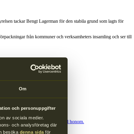
tyrelsen tackar Bengt Lagerman för den stabila grund som lagts för
 förpackningar från kommuner och verksamheters insamling och ser till
Om
ation och personuppgifter
on av sociala medier.
ssade på att ställa några frågor till honom.
annons- och analysföretag där
kan besöka
denna sida
för