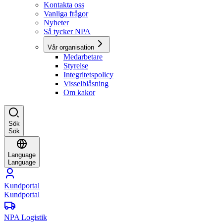
Kontakta oss
Vanliga frågor
Nyheter
Så tycker NPA
Vår organisation
Medarbetare
Styrelse
Integritetspolicy
Visselblåsning
Om kakor
Sök
Sök
Language
Language
Kundportal
Kundportal
NPA Logistik