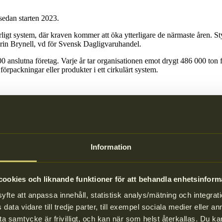
sedan starten 2023.
rligt system, där kraven kommer att öka ytterligare de närmaste åren. S
rin Brynell, vd för Svensk Dagligvaruhandel.
 anslutna företag. Varje år tar organisationen emot drygt 486 000 ton
förpackningar eller produkter i ett cirkulärt system.
Information
ookies och liknande funktioner för att behandla enhetsinform
te att anpassa innehåll, statistisk analys/mätning och integrati
renhet från både handel och näringsliv. Vi var nyfikna på Anders och pa
data vidare till tredje parter, till exempel sociala medier eller 
a samtycke är frivilligt, och kan när som helst återkallas. Du 