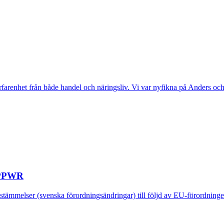
renhet från både handel och näringsliv. Vi var nyfikna på Anders och pa
v PPWR
bestämmelser (svenska förordningsändringar) till följd av EU-förordni