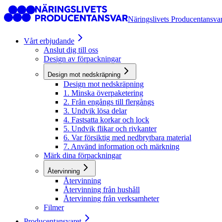
Näringslivets Producentansva
Vårt erbjudande
Anslut dig till oss
Design av förpackningar
Design mot nedskräpning
Design mot nedskräpning
1. Minska överpaketering
2. Från engångs till flergångs
3. Undvik lösa delar
4. Fastsatta korkar och lock
5. Undvik flikar och rivkanter
6. Var försiktig med nedbrytbara material
7. Använd information och märkning
Märk dina förpackningar
Återvinning
Återvinning
Återvinning från hushåll
Återvinning från verksamheter
Filmer
Producentansvaret