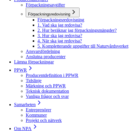
Förpackningsavgifter
Förpackningsredovisning
Förpackningsredovisning
1. Vad ska jag redovisa?
2. Hur beräknar jag förpackningsmängder?
3. Hur ska jag redovisa?
4. När ska jag redovisa?
5. Kompletterande uppgifter till Naturvårdsverket
Ansvarsfördelning
Anslutna producenter
Lämna förpackningar
PPWR
Producentdefinition i PPWR
Tidslinje
Märkning och PPWR
Teknisk dokumentation
Vanliga frågor och svar
Samarbeten
Entreprenörer
Kommuner
Projekt och nätverk
Om NPA