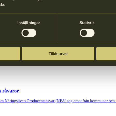
de.
Inställningar
Statistik
v PPWR
bestämmelser (svenska förordningsändringar) till följd av EU-förordni
Tillåt urval
a råvaror
som Näringslivets Producentansvar (NPA) tog emot från kommuner och v