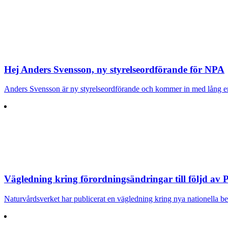
Hej Anders Svensson, ny styrelseordförande för NPA
Anders Svensson är ny styrelseordförande och kommer in med lång erfa
Vägledning kring förordningsändringar till följd a
Naturvårdsverket har publicerat en vägledning kring nya nationella 