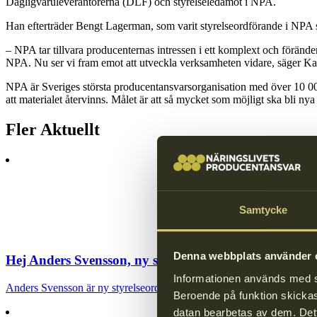
Dagligvaruleverantörerna (DLF) och styrelseledamot i NPA.
Han efterträder Bengt Lagerman, som varit styrelseordförande i NPA 
– NPA tar tillvara producenternas intressen i ett komplext och förände
NPA. Nu ser vi fram emot att utveckla verksamheten vidare, säger Ka
NPA är Sveriges största producentansvarsorganisation med över 10 000
att materialet återvinns. Målet är att så mycket som möjligt ska bli nya 
Fler Aktuellt
Samtycke
Denna webbplats använder c
Hej Anders Svensson, ny styrelseordförande för NPA
Informationen används med syf
Anders Svensson är ny styrelseordförande och kommer in med lång erfa
Beroende på funktion skickas 
datan bearbetas av dem. Dett