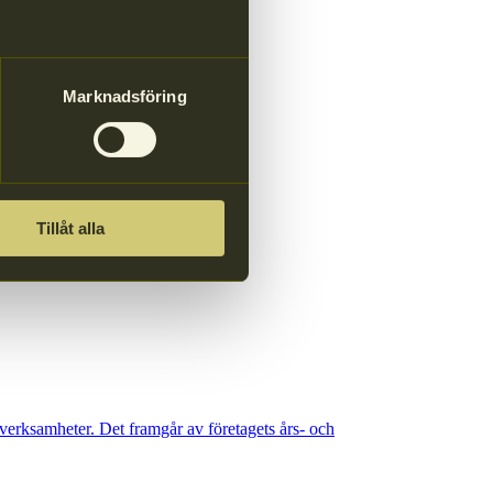
Marknadsföring
ngen om förpackningar (PPWR).
Tillåt alla
erksamheter. Det framgår av företagets års- och