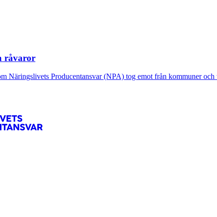
a råvaror
som Näringslivets Producentansvar (NPA) tog emot från kommuner och v