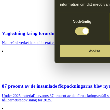
information om ditt medgivan
Samtyckesval
Nödvändig
Vägledning kring förordningsändringar till följd a
Naturvårdsverket har publicerat en vägledning kring nya nationella 
Avvisa
87 procent av de insamlade förpackningarna blev ny
Under 2025 materialåtervanns 87 procent av det förpackningsavfall 
hållbarhetsredovisning för 2025.