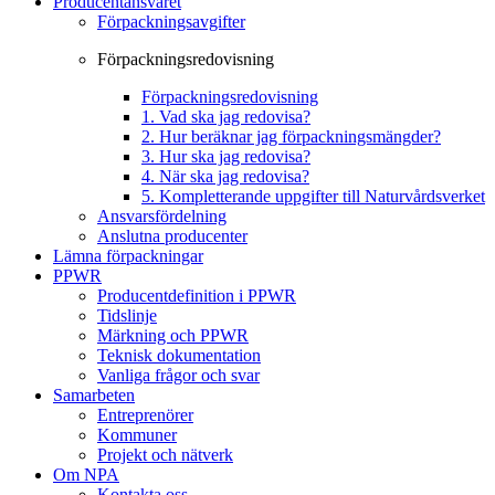
Producentansvaret
Förpackningsavgifter
Förpackningsredovisning
Förpackningsredovisning
1. Vad ska jag redovisa?
2. Hur beräknar jag förpackningsmängder?
3. Hur ska jag redovisa?
4. När ska jag redovisa?
5. Kompletterande uppgifter till Naturvårdsverket
Ansvarsfördelning
Anslutna producenter
Lämna förpackningar
PPWR
Producentdefinition i PPWR
Tidslinje
Märkning och PPWR
Teknisk dokumentation
Vanliga frågor och svar
Samarbeten
Entreprenörer
Kommuner
Projekt och nätverk
Om NPA
Kontakta oss