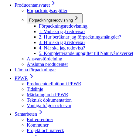
Producentansvaret
Förpackningsavgifter
Förpackningsredovisning
Förpackningsredovisning
1. Vad ska jag redovisa?
2. Hur beräknar jag förpackningsmängder?
3. Hur ska jag redovisa?
4. När ska jag redovisa?
5. Kompletterande uppgifter till Naturvårdsverket
Ansvarsfördelning
Anslutna producenter
Lämna förpackningar
PPWR
Producentdefinition i PPWR
Tidslinje
Märkning och PPWR
Teknisk dokumentation
Vanliga frågor och svar
Samarbeten
Entreprenörer
Kommuner
Projekt och nätverk