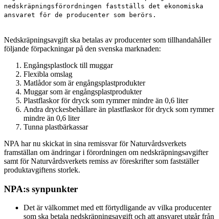
nedskräpningsförordningen fastställs det ekonomiska
ansvaret för de producenter som berörs.
Nedskräpningsavgift ska betalas av producenter som tillhandahåller
följande förpackningar på den svenska marknaden:
Engångsplastlock till muggar
Flexibla omslag
Matlådor som är engångsplastprodukter
Muggar som är engångsplastprodukter
Plastflaskor för dryck som rymmer mindre än 0,6 liter
Andra dryckesbehållare än plastflaskor för dryck som rymmer
mindre än 0,6 liter
Tunna plastbärkassar
NPA har nu skickat in sina remissvar för Naturvårdsverkets
framställan om ändringar i förordningen om nedskräpningsavgifter
samt för Naturvårdsverkets remiss av föreskrifter som fastställer
produktavgiftens storlek.
NPA:s synpunkter
Det är välkommet med ett förtydligande av vilka producenter
som ska betala nedskräpningsavgift och att ansvaret utgår från