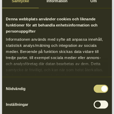
Samtycke
Information
Om
betydande osäkerheter i skräpmätningsmetoden.
Kostnaderna för nedskräpning ska bekostas av SUP-
producenter. Här finns dock ett stort mörkertal av företag som
inte är anslutna till en PRO och därför inte heller rapporterar
Denna webbplats använder cookies och liknande
SUP. Här vill vi återigen lyfta fram behovet av att
funktioner för att behandla enhetsinformation och
Naturvårdsverket utövar tillsyn av producenter, för att
personuppgifter
säkerställa en rättvis fördelning av kommunernas kostnader.
Informationen används med syfte att anpassa innehåll,
Läs båda remissvaren i sin helhet:
statistisk analys/mätning och integration av sociala
medier. Beroende på funktion skickas data vidare till
Remissvar: Naturvårdsverkets remiss av föreskrifter som fastställer
tredje parter, till exempel sociala medier eller annons-
produktavgiftens storlek
och analysföretag där datan bearbetas av dem. Detta
Remissvar: Naturvårdsverkets framställan om ändringar i
samtycke är frivilligt, och kan när som helst återkallas.
förordningen om nedskräpningsavgifter
Du kan besöka
denna sida
för information om ditt
medgivande.
Samtyckesval
Nödvändig
Fler Aktuellt
Inställningar