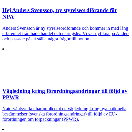
Hej Anders Svensson, ny styrelseordförande för
NPA
Anders Svensson är ny styrelseordförande och kommer in med lång
erfarenhet från både handel och näringsliv. Vi var nyfikna på Anders
och passade på att ställa några frågor till honom.
Vägledning kring förordningsändringar till följd av
PPWR
Naturvårdsverket har publicerat en vägledning kring nya nationella
bestämmelser (svenska förordningsändringar) till följd av EU-
förordningen om förpackningar (PPWR).