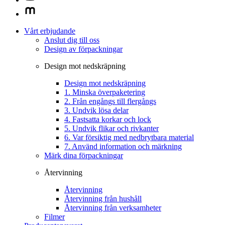
Vårt erbjudande
Anslut dig till oss
Design av förpackningar
Design mot nedskräpning
Design mot nedskräpning
1. Minska överpaketering
2. Från engångs till flergångs
3. Undvik lösa delar
4. Fastsatta korkar och lock
5. Undvik flikar och rivkanter
6. Var försiktig med nedbrytbara material
7. Använd information och märkning
Märk dina förpackningar
Återvinning
Återvinning
Återvinning från hushåll
Återvinning från verksamheter
Filmer