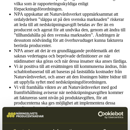
vilka som är rapporteringsskyldiga enligt
förpackningsförordningen.
NPA uppskattar att Naturvårdsverket uppmärksammat att
ordalydelsen ”släppa ut på den svenska marknaden” riskerar
att leda till att nedskräpningsavgift betalas av fler än en
producent och agerat för att undvika den, genom att ändra till
”tillhandahålla på den svenska marknaden”. Ändringen är
dessutom nödvändig för att överhuvudtaget kunna fakturera
berörda producenter.
NPA anser att det är en grundläggande problematik att det
saknas vedertagna och beprövade definitioner av när
städinsatser ska göras och när dessa insatser ska anses färdiga.
Vi är positiva till att ersättningen till kommunerna ändras, från
schablonbaserad till att baseras på fastställda kostnader från
Naturvårdsverket, och anser att den lösningen bättre bidrar till
att uppfylla syftet med nedskräpningsförordningen.
Vi vill framhålla vikten av att Naturvårdsverket med god
framförhållning aviserar när nedskräpningsavgiften kommer
att faktureras samt nivån på produktavgiften, för att
producenterna ska ges möjlighet att implementera dessa
ytterligare kostnader.
För att fastställa kostnaden för de olika
engångsplastkategorierna, ska skräpmätningar utföras av
respektive kommun. Här anser vi att det finns brister som
behöver åtgärdas, gällande antal skräpmätningar och