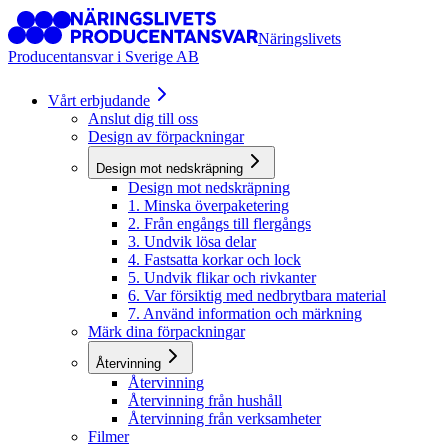
Näringslivets
Producentansvar i Sverige AB
Vårt erbjudande
Anslut dig till oss
Design av förpackningar
Design mot nedskräpning
Design mot nedskräpning
1. Minska överpaketering
2. Från engångs till flergångs
3. Undvik lösa delar
4. Fastsatta korkar och lock
5. Undvik flikar och rivkanter
6. Var försiktig med nedbrytbara material
7. Använd information och märkning
Märk dina förpackningar
Återvinning
Återvinning
Återvinning från hushåll
Återvinning från verksamheter
Filmer