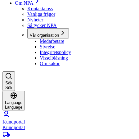
Om NPA
Kontakta oss
Vanliga frågor
Nyheter
Så tycker NPA
Vår organisation
Medarbetare
Styrelse
Integritetspolicy
Visselblåsning
Om kakor
Sök
Sök
Language
Language
Kundportal
Kundportal