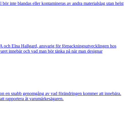
 bör inte blandas eller kontamineras av andra materialslag utan helst
A och Elna Hallgard, ansvarig för förpackningsutvecklingen hos
varet innebär och vad man bör tänka på när man designar
lsson en snabb genomgång av vad förändringen kommer att innebära.
att rapportera åt varumärkesägaren.