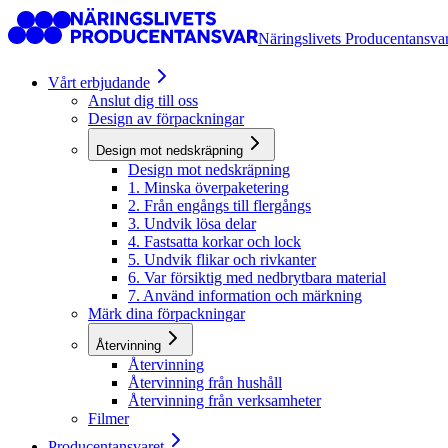
Näringslivets Producentansva
Vårt erbjudande
Anslut dig till oss
Design av förpackningar
Design mot nedskräpning
Design mot nedskräpning
1. Minska överpaketering
2. Från engångs till flergångs
3. Undvik lösa delar
4. Fastsatta korkar och lock
5. Undvik flikar och rivkanter
6. Var försiktig med nedbrytbara material
7. Använd information och märkning
Märk dina förpackningar
Återvinning
Återvinning
Återvinning från hushåll
Återvinning från verksamheter
Filmer
Producentansvaret