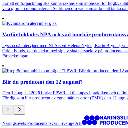
För att en förpackning ska kunna räknas som anpassad för högkvalitati
vara gjorda i monomaterial. Se filmen om vad som är bra att tänka på
Varför bildades NPA och vad innebär producentansv
Lyssna på intervjuer med NPA:s vd Helena Nylén, Karin Brynell, vd f
Orkla Foods, när de delar med sig av sina perspektiv på producentan
förpackningar.
Blir du producent den 12 augusti?
Den 12 augusti 2026 börjar PPWR att tillämpas i praktiken och defi
För dig som blir producent av egna märkesvaror (EMV) den 12 augusti 
Näringslivets Producentansvar i Sverige AB