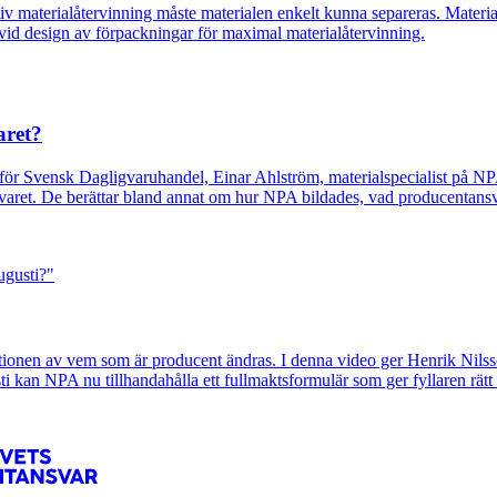
v materialåtervinning måste materialen enkelt kunna separeras. Material
 vid design av förpackningar för maximal materialåtervinning.
aret?
ör Svensk Dagligvaruhandel, Einar Ahlström, materialspecialist på NP
svaret. De berättar bland annat om hur NPA bildades, vad producentans
nitionen av vem som är producent ändras. I denna video ger Henrik Ni
kan NPA nu tillhandahålla ett fullmaktsformulär som ger fyllaren rätt 