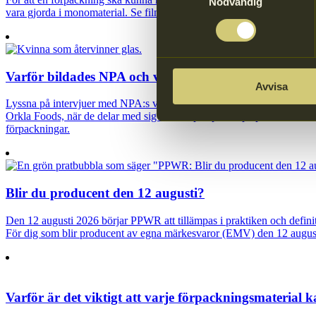
Nödvändig
vara gjorda i monomaterial. Se filmen om vad som är bra att tänka på
Varför bildades NPA och vad innebär producentansv
Avvisa
Lyssna på intervjuer med NPA:s vd Helena Nylén, Karin Brynell, vd f
Orkla Foods, när de delar med sig av sina perspektiv på producentan
förpackningar.
Blir du producent den 12 augusti?
Den 12 augusti 2026 börjar PPWR att tillämpas i praktiken och defi
För dig som blir producent av egna märkesvaror (EMV) den 12 augusti 
Varför är det viktigt att varje förpackningsmaterial 