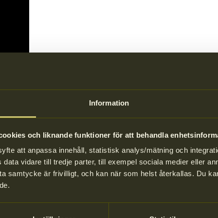
Information
ookies och liknande funktioner för att behandla enhetsinform
te att anpassa innehåll, statistisk analys/mätning och integrati
data vidare till tredje parter, till exempel sociala medier eller 
a samtycke är frivilligt, och kan när som helst återkallas. Du 
de.
kan källsorteras och återvinnas i rena materialströmma
v materialåtervinning måste materialen enkelt kunna separeras. Material