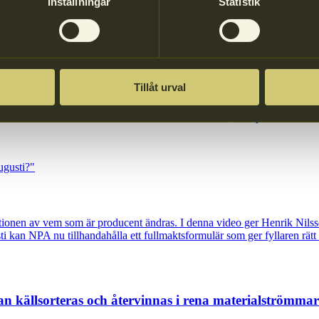
Inställningar
Statistik
 vid design av förpackningar för maximal materialåtervinning.
aret?
Tillåt urval
ör Svensk Dagligvaruhandel, Einar Ahlström, materialspecialist på NP
svaret. De berättar bland annat om hur NPA bildades, vad producentans
nitionen av vem som är producent ändras. I denna video ger Henrik Ni
kan NPA nu tillhandahålla ett fullmaktsformulär som ger fyllaren rätt 
kan källsorteras och återvinnas i rena materialströmma