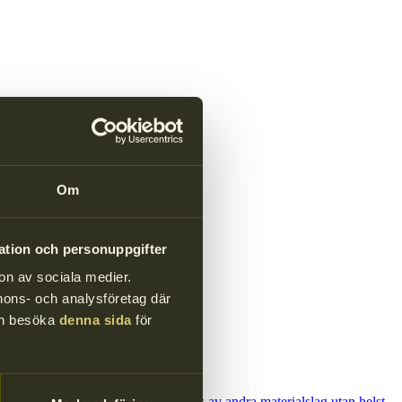
Om
ation och personuppgifter
on av sociala medier.
annons- och analysföretag där
kan besöka
denna sida
för
r?
 bör inte blandas eller kontamineras av andra materialslag utan helst