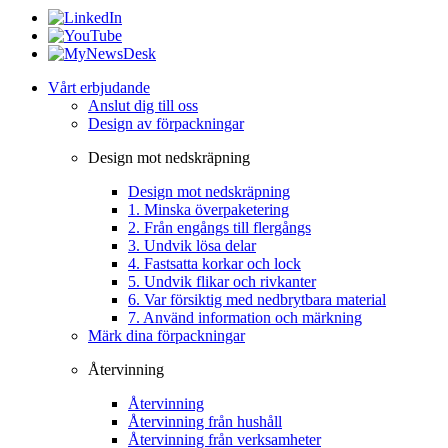
Vårt erbjudande
Anslut dig till oss
Design av förpackningar
Design mot nedskräpning
Design mot nedskräpning
1. Minska överpaketering
2. Från engångs till flergångs
3. Undvik lösa delar
4. Fastsatta korkar och lock
5. Undvik flikar och rivkanter
6. Var försiktig med nedbrytbara material
7. Använd information och märkning
Märk dina förpackningar
Återvinning
Återvinning
Återvinning från hushåll
Återvinning från verksamheter