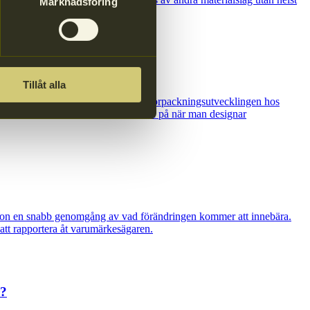
Marknadsföring
Tillåt alla
A och Elna Hallgard, ansvarig för förpackningsutvecklingen hos
varet innebär och vad man bör tänka på när man designar
lsson en snabb genomgång av vad förändringen kommer att innebära.
att rapportera åt varumärkesägaren.
r?