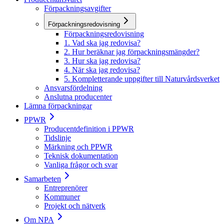
Förpackningsavgifter
Förpackningsredovisning
Förpackningsredovisning
1. Vad ska jag redovisa?
2. Hur beräknar jag förpackningsmängder?
3. Hur ska jag redovisa?
4. När ska jag redovisa?
5. Kompletterande uppgifter till Naturvårdsverket
Ansvarsfördelning
Anslutna producenter
Lämna förpackningar
PPWR
Producentdefinition i PPWR
Tidslinje
Märkning och PPWR
Teknisk dokumentation
Vanliga frågor och svar
Samarbeten
Entreprenörer
Kommuner
Projekt och nätverk
Om NPA