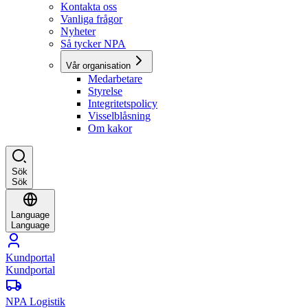
Kontakta oss
Vanliga frågor
Nyheter
Så tycker NPA
Vår organisation
Medarbetare
Styrelse
Integritetspolicy
Visselblåsning
Om kakor
Sök
Sök
Language
Language
Kundportal
Kundportal
NPA Logistik