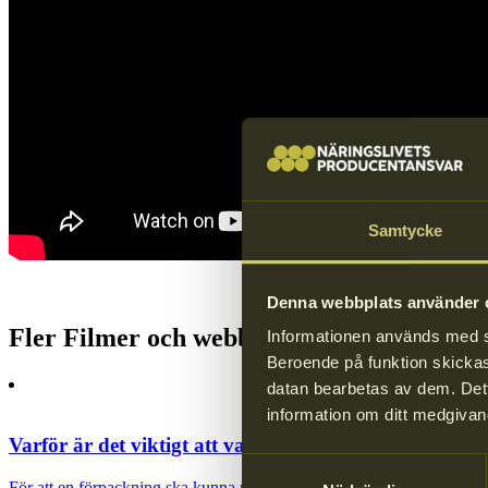
Samtycke
Denna webbplats använder c
Fler Filmer och webbinarium
Informationen används med syf
Beroende på funktion skickas 
datan bearbetas av dem. Dett
information om ditt medgivan
Varför är det viktigt att varje förpackningsmaterial 
Samtyckesval
För att en förpackning ska kunna räknas som anpassad för högkvalitati