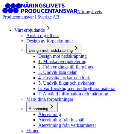
Näringslivets
Producentansvar i Sverige AB
Vårt erbjudande
Anslut dig till oss
Design av förpackningar
Design mot nedskräpning
Design mot nedskräpning
1. Minska överpaketering
2. Från engångs till flergångs
3. Undvik lösa delar
4. Fastsatta korkar och lock
5. Undvik flikar och rivkanter
6. Var försiktig med nedbrytbara material
7. Använd information och märkning
Märk dina förpackningar
Återvinning
Återvinning
Återvinning från hushåll
Återvinning från verksamheter
Filmer