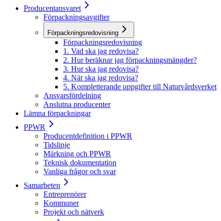
Producentansvaret
Förpackningsavgifter
Förpackningsredovisning
Förpackningsredovisning
1. Vad ska jag redovisa?
2. Hur beräknar jag förpackningsmängder?
3. Hur ska jag redovisa?
4. När ska jag redovisa?
5. Kompletterande uppgifter till Naturvårdsverket
Ansvarsfördelning
Anslutna producenter
Lämna förpackningar
PPWR
Producentdefinition i PPWR
Tidslinje
Märkning och PPWR
Teknisk dokumentation
Vanliga frågor och svar
Samarbeten
Entreprenörer
Kommuner
Projekt och nätverk