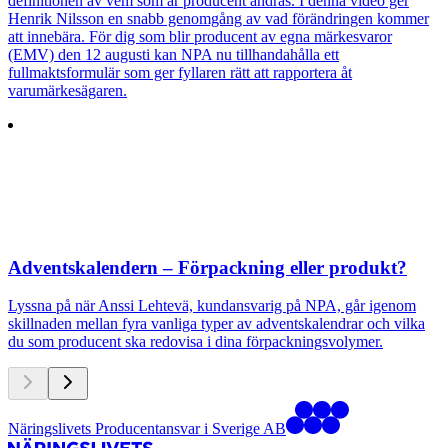
definitionen av vem som är producent ändras. I denna video ger
Henrik Nilsson en snabb genomgång av vad förändringen kommer
att innebära. För dig som blir producent av egna märkesvaror
(EMV) den 12 augusti kan NPA nu tillhandahålla ett
fullmaktsformulär som ger fyllaren rätt att rapportera åt
varumärkesägaren.
Adventskalendern – Förpackning eller produkt?
Lyssna på när Anssi Lehtevä, kundansvarig på NPA, går igenom
skillnaden mellan fyra vanliga typer av adventskalendrar och vilka
du som producent ska redovisa i dina förpackningsvolymer.
Näringslivets Producentansvar i Sverige AB