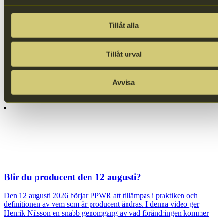
Varför är det viktigt att varje förpackningsmaterial
kan källsorteras och återvinnas i rena
Tillåt alla
materialströmmar?
För att en förpackning ska kunna räknas som anpassad för
Tillåt urval
högkvalitativ materialåtervinning måste materialen enkelt kunna
separeras. Material bör inte blandas eller kontamineras av andra
materialslag utan helst vara gjorda i monomaterial. Se filmen om vad
som är bra att tänka på vid design av förpackningar för maximal
Avvisa
materialåtervinning.
Blir du producent den 12 augusti?
Den 12 augusti 2026 börjar PPWR att tillämpas i praktiken och
definitionen av vem som är producent ändras. I denna video ger
Henrik Nilsson en snabb genomgång av vad förändringen kommer