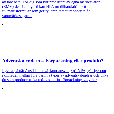
att innebära. För dig som blir producent av egna märkesvaror
(EMV) den 12 augusti kan NPA nu tillhandahålla ett
fullmaktsformulär som ger fyllaren rätt att rapportera åt
varumärkesägaren.
Adventskalendern – Förpackning eller produkt?
Lyssna på när Anssi Lehtevä, kundansvarig på NPA, går igenom
skillnaden mellan fyra vanliga typer av adventskalendrar och vilka
du som producent ska redovisa i dina förpackningsvolymer.