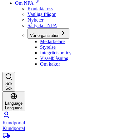
Om NPA
Kontakta oss
Vanliga frågor
Nyheter
Så tycker NPA
Vår organisation
Medarbetare
Styrelse
Integritetspolicy
Visselblåsning
Om kakor
Sök
Sök
Language
Language
Kundportal
Kundportal