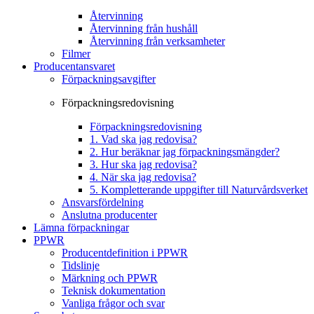
Återvinning
Återvinning från hushåll
Återvinning från verksamheter
Filmer
Producentansvaret
Förpackningsavgifter
Förpackningsredovisning
Förpackningsredovisning
1. Vad ska jag redovisa?
2. Hur beräknar jag förpackningsmängder?
3. Hur ska jag redovisa?
4. När ska jag redovisa?
5. Kompletterande uppgifter till Naturvårdsverket
Ansvarsfördelning
Anslutna producenter
Lämna förpackningar
PPWR
Producentdefinition i PPWR
Tidslinje
Märkning och PPWR
Teknisk dokumentation
Vanliga frågor och svar