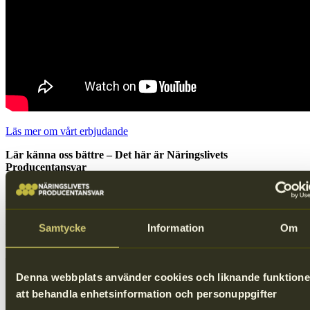
Läs mer om vårt erbjudande
Lär känna oss bättre – Det här är Näringslivets
Producentansvar
Undrar du vad syftet med producentansvaret för förpackningar är,
vad vi på Näringslivets Producentansvar gör och vad ditt företag kan
få hjälp med? Filmen förklarar bland annat vår roll i systemet och
Samtycke
Information
Om
hur ditt företag kan få stöd i att navigera bland regelverk,
förpackningsdesign och hållbarhetskrav.
Denna webbplats använder cookies och liknande funktione
att behandla enhetsinformation och personuppgifter