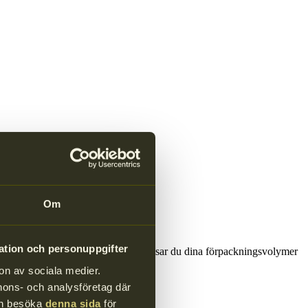
Om
ation och personuppgifter
vtal och anslutningsbevis. Här redovisar du dina förpackningsvolymer
on av sociala medier.
annons- och analysföretag där
kan besöka
denna sida
för