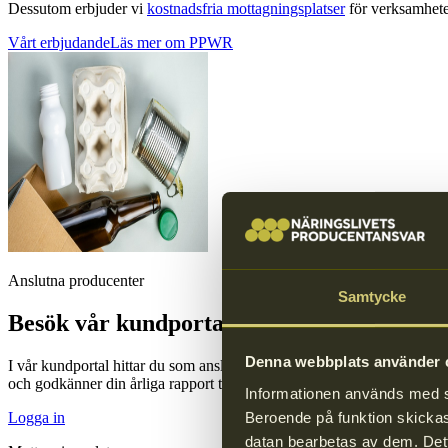
Dessutom erbjuder vi
kostnadsfria mottagningsplatser
för verksamheter
Vårt erbjudande
Läs mer om PPWR
Anslutna producenter
Samtycke
Besök vår kundportal
Denna webbplats använder c
I vår kundportal hittar du som ansluten producent användbar informat
och godkänner din årliga rapport till Naturvårdsverket.
Informationen används med syf
Logga in
Beroende på funktion skickas 
datan bearbetas av dem. Dett