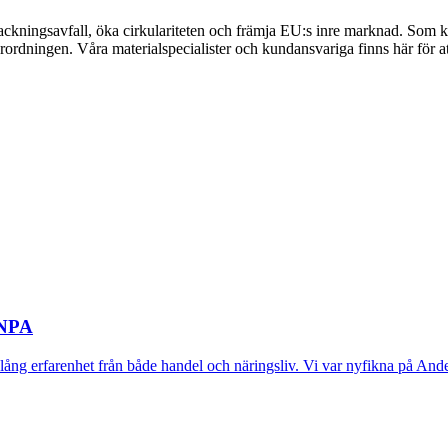
ckningsavfall, öka cirkulariteten och främja EU:s inre marknad. Som kun
örordningen. Våra materialspecialister och kundansvariga finns här för a
 NPA
g erfarenhet från både handel och näringsliv. Vi var nyfikna på Anders