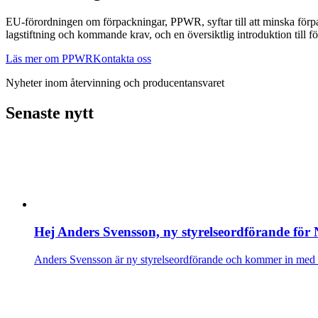
EU-förordningen om förpackningar, PPWR, syftar till att minska förpa
lagstiftning och kommande krav, och en översiktlig introduktion till f
Läs mer om PPWR
Kontakta oss
Nyheter inom återvinning och producentansvaret
Senaste nytt
Hej Anders Svensson, ny styrelseordförande för
Anders Svensson är ny styrelseordförande och kommer in med lån