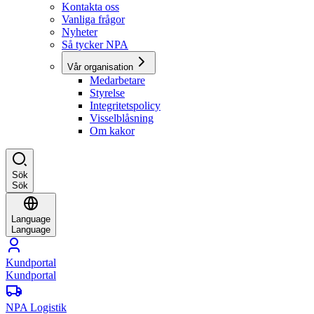
Kontakta oss
Vanliga frågor
Nyheter
Så tycker NPA
Vår organisation
Medarbetare
Styrelse
Integritetspolicy
Visselblåsning
Om kakor
Sök
Sök
Language
Language
Kundportal
Kundportal
NPA Logistik