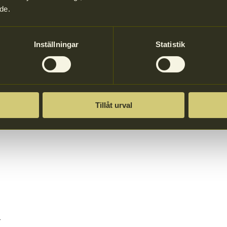
de.
t
Inställningar
Statistik
mna ditt avfall på våra kostnadsfria mottagningsplatser.
Tillåt urval
v