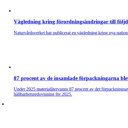
Vägledning kring förordningsändringar till fö
Naturvårdsverket har publicerat en vägledning kring nya natio
87 procent av de insamlade förpackningarna ble
Under 2025 materialåtervanns 87 procent av det förpackningsa
hållbarhetsredovisning för 2025.