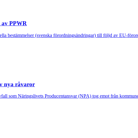
ljd av PPWR
nella bestämmelser (svenska förordningsändringar) till följd av EU-fö
v nya råvaror
vfall som Näringslivets Producentansvar (NPA) tog emot från kommuner