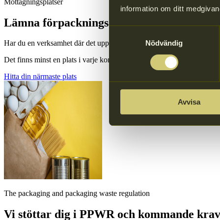
Mottagningsplatser
information om ditt medgivan
Lämna förpacknings­avfall från verksamhe
Samtyckesval
Nödvändig
Har du en verksamhet där det uppstår förpackningsavfall? Då kan du lä
Det finns minst en plats i varje kommun i hela Sverige
Hitta din närmaste plats
Avvisa
The packaging and packaging waste regulation
Vi stöttar dig i PPWR och kommande kra