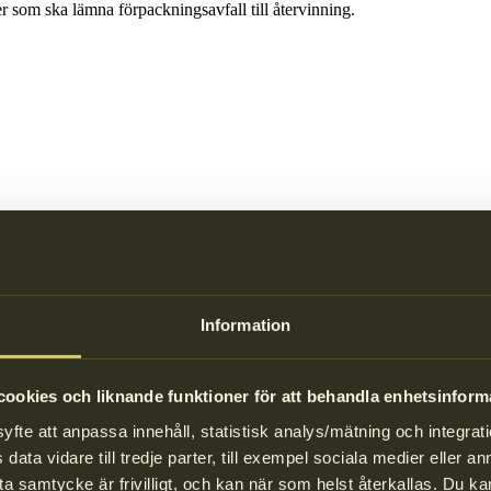
 som ska lämna förpackningsavfall till återvinning.
Information
ookies och liknande funktioner för att behandla enhetsinform
ion och nyheter. Du kan även se alla dina dokument, till exempel ditt a
te att anpassa innehåll, statistisk analys/mätning och integrati
data vidare till tredje parter, till exempel sociala medier eller 
a samtycke är frivilligt, och kan när som helst återkallas. Du 