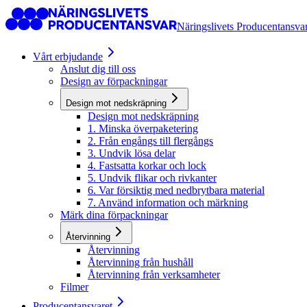
Näringslivets Producentansva
Vårt erbjudande
Anslut dig till oss
Design av förpackningar
Design mot nedskräpning
Design mot nedskräpning
1. Minska överpaketering
2. Från engångs till flergångs
3. Undvik lösa delar
4. Fastsatta korkar och lock
5. Undvik flikar och rivkanter
6. Var försiktig med nedbrytbara material
7. Använd information och märkning
Märk dina förpackningar
Återvinning
Återvinning
Återvinning från hushåll
Återvinning från verksamheter
Filmer
Producentansvaret