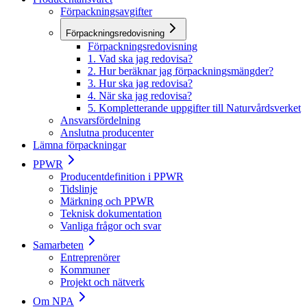
Förpackningsavgifter
Förpackningsredovisning
Förpackningsredovisning
1. Vad ska jag redovisa?
2. Hur beräknar jag förpackningsmängder?
3. Hur ska jag redovisa?
4. När ska jag redovisa?
5. Kompletterande uppgifter till Naturvårdsverket
Ansvarsfördelning
Anslutna producenter
Lämna förpackningar
PPWR
Producentdefinition i PPWR
Tidslinje
Märkning och PPWR
Teknisk dokumentation
Vanliga frågor och svar
Samarbeten
Entreprenörer
Kommuner
Projekt och nätverk
Om NPA